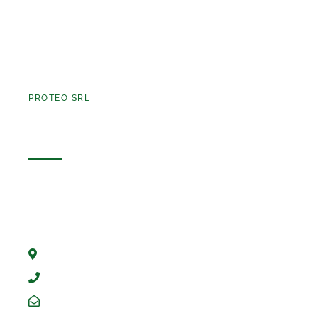
PROTEO SRL
Contatti
Usa il form per richiedere ulteriori informazioni.
PROTEO TI ASPETTA!
Via Varese, 74/E 21013 - Gallarate - Varese
0331073081
info@proteo2srl.it