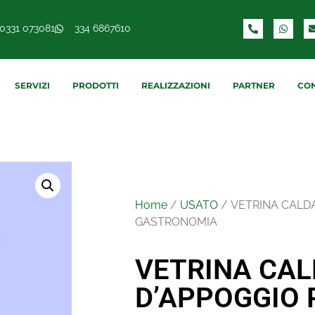
0331 073081
334 6867610
SERVIZI
PRODOTTI
REALIZZAZIONI
PARTNER
CON
Home
/
USATO
/ VETRINA CALDA
GASTRONOMIA
VETRINA CA
D’APPOGGIO 