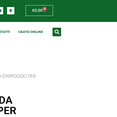
0
€
0,00
TATTI
USATO ONLINE
 D’APPOGGIO PER
LDA
PER