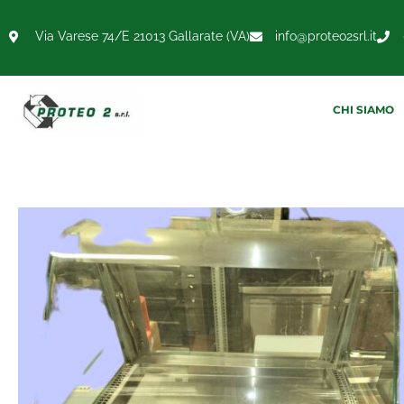
Via Varese 74/E 21013 Gallarate (VA)
info@proteo2srl.it
CHI SIAMO