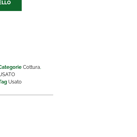
ELLO
Categorie
Cottura
,
USATO
Tag
Usato