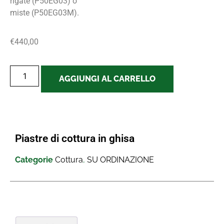
rigate (P50EG03) o
miste (P50EG03M).
€
440,00
AGGIUNGI AL CARRELLO
Piastre di cottura in ghisa
Categorie
Cottura
,
SU ORDINAZIONE