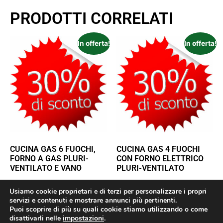
PRODOTTI CORRELATI
In offerta!
In offerta!
CUCINA GAS 6 FUOCHI,
CUCINA GAS 4 FUOCHI
FORNO A GAS PLURI-
CON FORNO ELETTRICO
VENTILATO E VANO
PLURI-VENTILATO
€
8.473,00
€
5.931,00
€
7.157,00
€
5.000,00
Usiamo cookie proprietari e di terzi per personalizzare i propri
servizi e contenuti e mostrare annunci più pertinenti.
AGGIUNGI AL
AGGIUNGI AL
Puoi scoprire di più su quali cookie stiamo utilizzando o come
disattivarli nelle
impostazioni
.
CARRELLO
CARRELLO