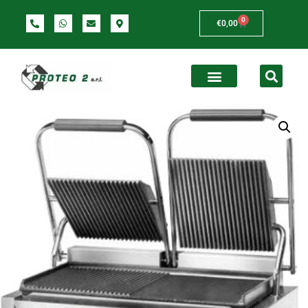
0
€
0,00