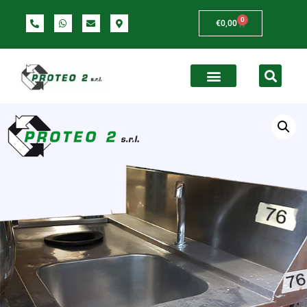
0
€
0,00