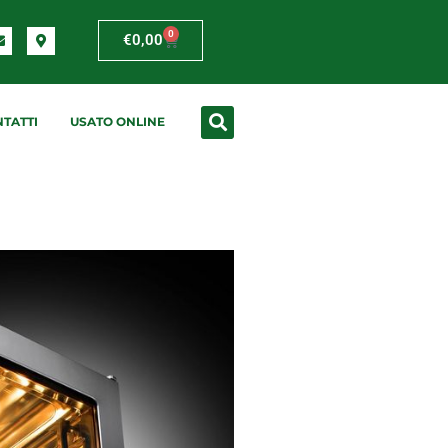
0
€
0,00
TATTI
USATO ONLINE