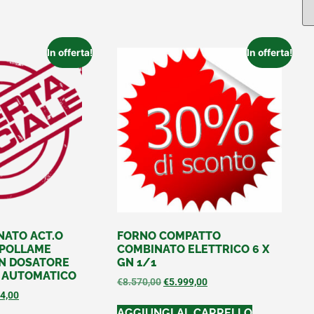
In offerta!
In offerta!
NATO ACT.O
FORNO COMPATTO
 POLLAME
COMBINATO ELETTRICO 6 X
ON DOSATORE
GN 1/1
O AUTOMATICO
€
8.570,00
€
5.999,00
4,00
AGGIUNGI AL CARRELLO