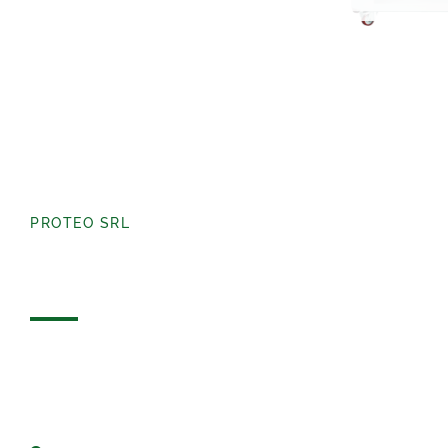
PROTEO SRL
Contatti
Usa il form per richiedere ulteriori informazioni.
PROTEO TI ASPETTA!