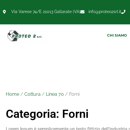
Via Varese 74/E 21013 Gallarate (VA)
info@proteo2srl.it
CHI SIAMO
Home
/
Cottura
/
Linea 70
/ Forni
Categoria: Forni
Lorem Ipsum è semplicemente un testo fittizio dell’industria