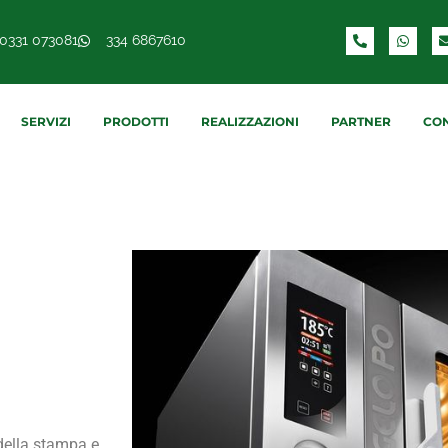
0331 073081
334 6867610
SERVIZI
PRODOTTI
REALIZZAZIONI
PARTNER
CON
 della stampa e